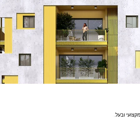
.אנחנו סטודיו ״ אטלס״, צוות אדריכלים צעיר ושאפתני, דינמי, הנמצא בצמיחה אך מקצועי ובעל