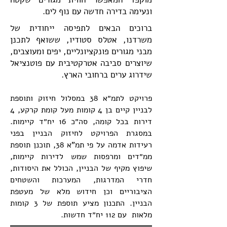
ונעימה בדירה חדשה עם נוף לים.
ברוכים הבאים לתפיסה ייחודית של
משרדנו, אטלס סטודיו, ששואף לתכנן
מבני מגורים פונקציונליים, יפים ומעוצבים,
שיוצרים סביבה אטרקטיבית עם פוטנציאל
שידרוג ערים ברחובי הארץ.
פרויקט לתמ״א 38 במסלול חיזוק ותוספת
לבניין קיים בן 4 קומות מעל קומת קרקע, 4
דירות בכל קומה, סה״כ 16 יח״ד קיימות.
במסגרת הפרויקט לחיזוק הבניין בפני
רעידות אדמה על פי תמ"א 38, תוכנן תוספת
ממ״דים ומרפסות שמש לדירות קיימות,
שיפוץ מקיף של הבניין, הכולל את היסודות,
חדרי המדרגות, המערכות והשטחים
הציבוריים וכן חידוש מלא של מעטפת
הבניין. התכנון מציע תוספת של 3 קומות
מלאות עם 112 יח״ד חדשות.