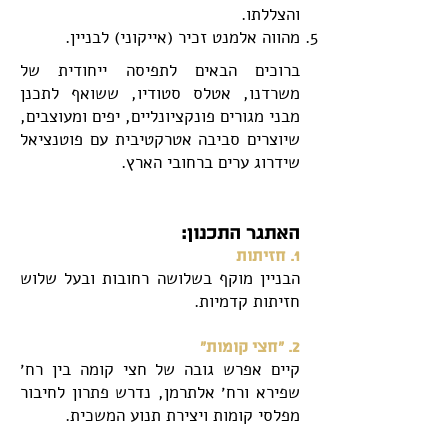
והצללתו.
מהווה אלמנט זכיר (אייקוני) לבניין.
ברוכים הבאים לתפיסה ייחודית של
משרדנו, אטלס סטודיו, ששואף לתכנן
מבני מגורים פונקציונליים, יפים ומעוצבים,
שיוצרים סביבה אטרקטיבית עם פוטנציאל
שידרוג ערים ברחובי הארץ.
האתגר התכנון:
1. חזיתות
הבניין מוקף בשלושה רחובות ובעל שלוש
חזיתות קדמיות.
2. ״חצי קומות״
קיים אפרש גובה של חצי קומה בין רח׳
שפירא ורח׳ אלתרמן, נדרש פתרון לחיבור
מפלסי קומות ויצירת תנוע המשכית.