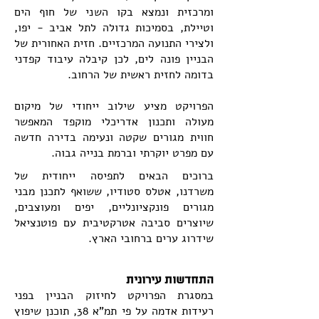
ומרכזית ונמצא בקו השני של חוף הים
וטיילת, בסמיכות גדולה לתל אביב - יפו,
ולצירי התנועה המרכזיים. חזית האחורית של
הבניין פונה לים, לכן קיבלה עיבוד קפדני
בדומה לחזית ראשית של הרחוב.
הפרויקט מציע שילוב ייחודי של מיקום
מעולה ותכנון אדריכלי מוקפד המאפשר
חווית מגורים שקטה ונעימה בדירה חדשה
עם מפרט יוקרתי וברמת בנייה גבוה.
ברוכים הבאים לתפיסה ייחודית של
משרדנו, אטלס סטודיו, ששואף לתכנן מבני
מגורים פונקציונליים, יפים ומעוצבים,
שיוצרים סביבה אטרקטיבית עם פוטנציאל
שידרוג ערים ברחובי הארץ.
התחדשות עירונית
במסגרת הפרויקט לחיזוק הבניין בפני
רעידות אדמה על פי תמ"א 38, תוכנן שיפוץ